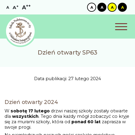
++
+
A
A
A
A
A
A
A
Dzień otwarty SP63
Data publikacji: 27 lutego 2024
Dzień otwarty 2024
W
sobotę 17 lutego
drzwi naszej szkoły zostały otwarte
dla
wszystkich
. Tego dnia każdy mógł zobaczyć co kryje
się za murami szkoły, która od
ponad 60 lat
zaprasza w
swoje progi.
Na najmłodszych naszych gości czekało mnóstwo