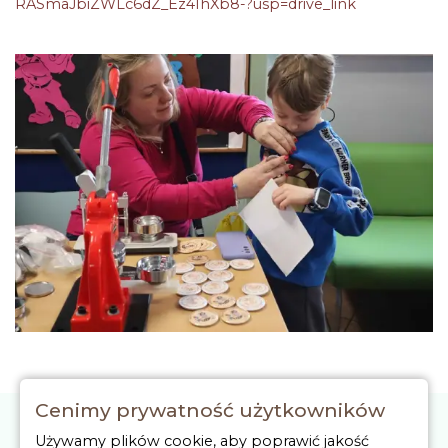
RASmaJbiZWLc6dZ_Ez4IhXb8-?usp=drive_link
Cenimy prywatność użytkowników
RODO
Używamy plików cookie, aby poprawić jakość