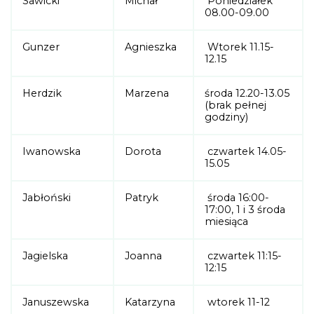
Sawicki
Michał
Poniedziałek
08.00-09.00
Gunzer
Agnieszka
Wtorek 11.15-
12.15
Herdzik
Marzena
środa 12.20-13.05
(brak pełnej
godziny)
Iwanowska
Dorota
czwartek 14.05-
15.05
Jabłoński
Patryk
środa 16:00-
17:00, 1 i 3 środa
miesiąca
Jagielska
Joanna
czwartek 11:15-
12:15
Januszewska
Katarzyna
wtorek 11-12