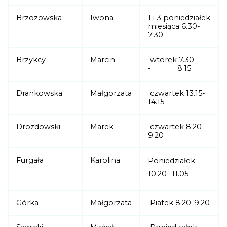
Brzozowska
Iwona
1 i 3 poniedziałek
miesiąca 6.30-
7.30
Brzykcy
Marcin
wtorek 7.30
- 8.15
Drankowska
Małgorzata
czwartek 13.15-
14.15
Drozdowski
Marek
czwartek 8.20-
9.20
Furgała
Karolina
Poniedziałek
10.20- 11.05
Górka
Małgorzata
Piatek 8.20-9.20