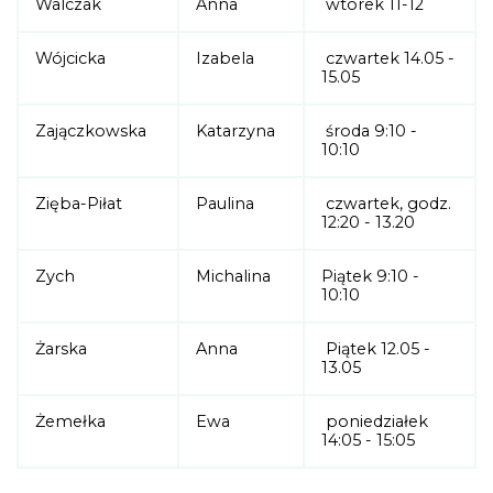
Walczak
Anna
wtorek 11-12
Wójcicka
Izabela
czwartek 14.05 -
15.05
Zajączkowska
Katarzyna
środa 9:10 -
10:10
Zięba-Piłat
Paulina
czwartek, godz.
12:20 - 13.20
Zych
Michalina
Piątek 9:10 -
10:10
Żarska
Anna
Piątek 12.05 -
13.05
Żemełka
Ewa
poniedziałek
14:05 - 15:05