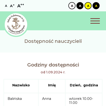
++
+
A
A
A
A
A
A
A
Dostępność nauczycieli
Godziny dostępności
od 1.09.2024 r.
Nazwisko
Imię
Dzień, godzina
Balińska
Anna
wtorek 10.00-
11.00