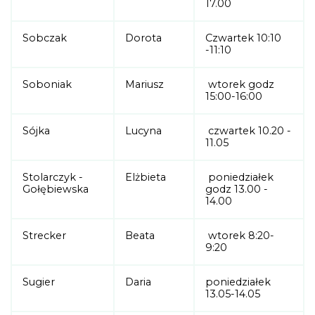
17.00
Sobczak
Dorota
Czwartek 10:10
-11:10
Soboniak
Mariusz
wtorek godz
15:00-16:00
Sójka
Lucyna
czwartek 10.20 -
11.05
Stolarczyk -
Elżbieta
poniedziałek
Gołębiewska
godz 13.00 -
14.00
Strecker
Beata
wtorek 8:20-
9:20
Sugier
Daria
poniedziałek
13.05-14.05