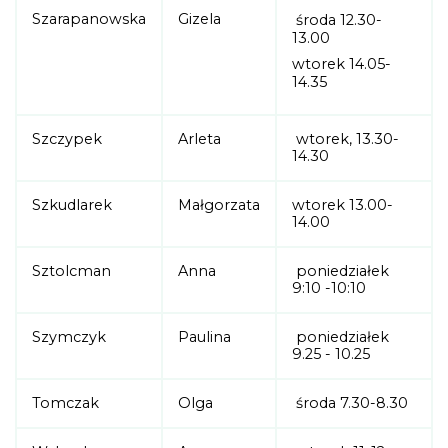
Szarapanowska
Gizela
środa 12.30-
13.00
wtorek 14.05-
14.35
Szczypek
Arleta
wtorek, 13.30-
14.30
Szkudlarek
Małgorzata
wtorek 13.00-
14.00
Sztolcman
Anna
poniedziałek
9:10 -10:10
Szymczyk
Paulina
poniedziałek
9.25 - 10.25
Tomczak
Olga
środa 7.30-8.30